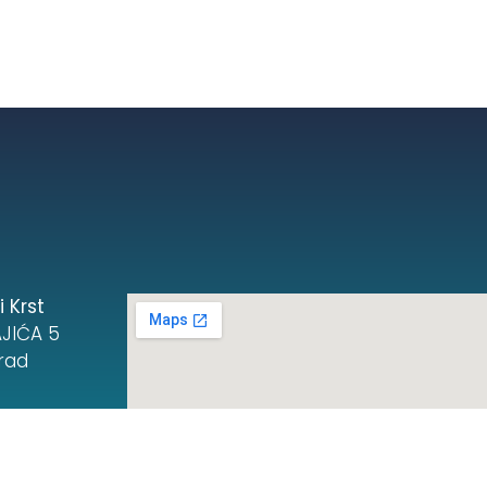
 Krst
JIĆA 5
rad
a
NADOVICA 10