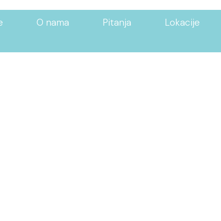
e
O nama
Pitanja
Lokacije