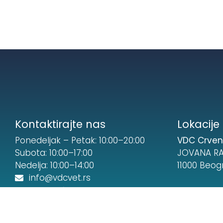
Kontaktirajte nas
Lokacije
Ponedeljak – Petak: 10:00–20:00
VDC Crveni
Subota: 10:00–17:00
JOVANA RA
Nedelja: 10:00–14:00
11000 Beog
info@vdcvet.rs
(+381 60) 424 313 2
VDC Slavij
011 45 15 707
ALEKSE NE